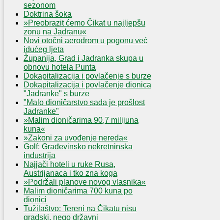
sezonom
Doktrina šoka
»Preobrazit ćemo Čikat u najljepšu
zonu na Jadranu«
Novi otočni aerodrom u pogonu već
idućeg ljeta
Županija, Grad i Jadranka skupa u
obnovu hotela Punta
Dokapitalizacija i povlačenje s burze
Dokapitalizacija i povlačenje dionica
"Jadranke" s burze
"Malo dioničarstvo sada je prošlost
Jadranke"
»Malim dioničarima 90,7 milijuna
kuna«
»Zakoni za uvođenje nereda«
Golf: Građevinsko nekretninska
industrija
Najjači hoteli u ruke Rusa,
Austrijanaca i tko zna koga
»Podržali planove novog vlasnika«
Malim dioničarima 700 kuna po
dionici
Tužilaštvo: Tereni na Čikatu nisu
gradski, nego državni