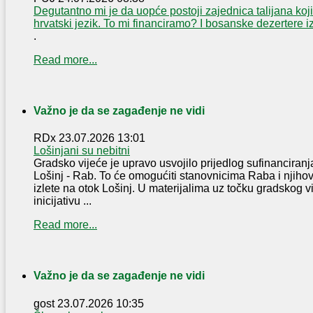
Degutantno mi je da uopće postoji zajednica talijana koji
hrvatski jezik. To mi financiramo? I bosanske dezertere 
.
Read more...
Važno je da se zagađenje ne vidi
RDx
23.07.2026 13:01
Lošinjani su nebitni
Gradsko vijeće je upravo usvojilo prijedlog sufinanciranja
Lošinj - Rab. To će omogućiti stanovnicima Raba i njih
izlete na otok Lošinj. U materijalima uz točku gradskog v
inicijativu ...
Read more...
Važno je da se zagađenje ne vidi
gost
23.07.2026 10:35