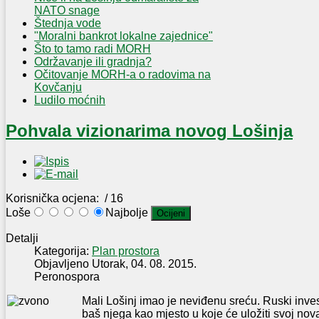
NATO snage
Štednja vode
"Moralni bankrot lokalne zajednice"
Što to tamo radi MORH
Održavanje ili gradnja?
Očitovanje MORH-a o radovima na
Kovčanju
Ludilo moćnih
Pohvala vizionarima novog Lošinja
Korisnička ocjena:
/ 16
Loše
Najbolje
Detalji
Kategorija:
Plan prostora
Objavljeno Utorak, 04. 08. 2015.
Peronospora
Mali Lošinj imao je neviđenu sreću. Ruski inves
baš njega kao mjesto u koje će uložiti svoj nov