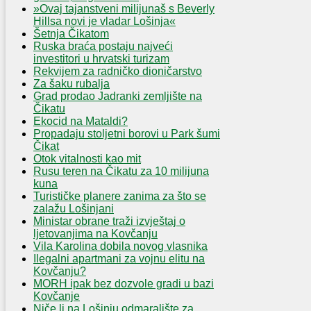
»Ovaj tajanstveni milijunaš s Beverly
Hillsa novi je vladar Lošinja«
Šetnja Čikatom
Ruska braća postaju najveći
investitori u hrvatski turizam
Rekvijem za radničko dioničarstvo
Za šaku rubalja
Grad prodao Jadranki zemljište na
Čikatu
Ekocid na Mataldi?
Propadaju stoljetni borovi u Park šumi
Čikat
Otok vitalnosti kao mit
Rusu teren na Čikatu za 10 milijuna
kuna
Turističke planere zanima za što se
zalažu Lošinjani
Ministar obrane traži izvještaj o
ljetovanjima na Kovčanju
Vila Karolina dobila novog vlasnika
Ilegalni apartmani za vojnu elitu na
Kovčanju?
MORH ipak bez dozvole gradi u bazi
Kovčanje
Niče li na Lošinju odmaralište za