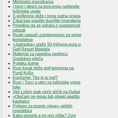
Mitologija investiranja
I lijevi i desni za koncesiju najljepše
lošinjske uvale
S golferima stiže i nova radna snaga
Čikat kao vlastito dvorište investitora
Prijedlog da se odluka o suglasnosti
odgodi
Ruski ulagači zainteresirani za vojne
komplekse
»Jadranka« ulaže 50 milijuna eura u
Golf Resort Matalda
Materijal za narednu sjednicu
Gradskog vijeća
Politika šutnje
Rusi korak bliže golf terenima na
Punti Križa
Kovčanje: Tko je tu lud?
Rusi i Turci u utrci za lošinjske vojne
luke
Veli Lošinj ipak neće sličiti na Dubai
»Otočani ne mogu biti objekt apetita
kapitala«
Poligon za pranje »love« velikih
investitora
Kako govoriti a ne reći ništa? Zovi