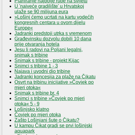
Planiranje najbolje rupe na svijetu
U 'najveće gradilište' u Hrvatskoj
ulaže se 90 milijuna eura
»Lošinj ćemo ucrtati na kartu vodećih
kongresnih centara u ovom dijelu
Europe«
Jadranki predstoji utrka s vremenom
Građevinsku dozvolu dobili 10 dana
prije otvaranja hotela
Jesu li radovi na Poljani legalni,
snimak s tribine
Snimak s tribine - projekt Kijac
Snimci s tribine 1 - 3
Najava i uvodni dio tribine
Jadranki koncesija za plaže na Čikatu
Osvrt na tribinu inicijative »Čovjek po
mjeri otoka«
Snimak s tribine br. 4
Snimci s tribine »Čovjek po mjeri
otoka« 5 - 9
Lošinjsko klatno
Čovjek po mjeri otoka
Zašto Lošinjani šute o Čikatu?
U kampu Čikat gradi se prvi lošinjski
aquapark