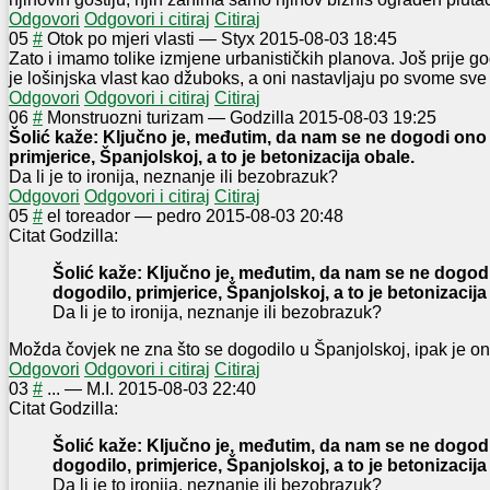
Odgovori
Odgovori i citiraj
Citiraj
0
5
#
Otok po mjeri vlasti
—
Styx
2015-08-03 18:45
Zato i imamo tolike izmjene urbanističkih planova. Još prije g
je lošinjska vlast kao džuboks, a oni nastavljaju po svome sve
Odgovori
Odgovori i citiraj
Citiraj
0
6
#
Monstruozni turizam
—
Godzilla
2015-08-03 19:25
Šolić kaže: Ključno je, međutim, da nam se ne dogodi ono 
primjerice, Španjolskoj, a to je betonizacija obale.
Da li je to ironija, neznanje ili bezobrazuk?
Odgovori
Odgovori i citiraj
Citiraj
0
5
#
el toreador
—
pedro
2015-08-03 20:48
Citat Godzilla:
Šolić kaže: Ključno je, međutim, da nam se ne dogod
dogodilo, primjerice, Španjolskoj, a to je betonizacija
Da li je to ironija, neznanje ili bezobrazuk?
Možda čovjek ne zna što se dogodilo u Španjolskoj, ipak je on 
Odgovori
Odgovori i citiraj
Citiraj
0
3
#
...
—
M.I.
2015-08-03 22:40
Citat Godzilla:
Šolić kaže: Ključno je, međutim, da nam se ne dogod
dogodilo, primjerice, Španjolskoj, a to je betonizacija
Da li je to ironija, neznanje ili bezobrazuk?