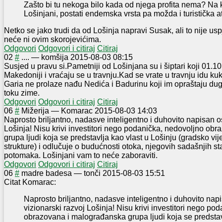
Zašto bi tu nekoga bilo kada od njega profita nema? Na k
Lošinjani, postati endemska vrsta pa možda i turistička at
Netko se jako trudi da od Lošinja napravi Susak, ali to nije u
neće ni ovim skorojevićima.
Odgovori
Odgovori i citiraj
Citiraj
0
2
#
....
—
komšija
2015-08-03 08:15
Susjed u pravu si.Pametniji od Lošinjana su i šiptari koji 01.1
Makedoniji i vraćaju se u travnju.Kad se vrate u travnju idu ku
Garia ne prolaze nađu Nedića i Badurinu koji im opraštaju dug
toku zime.
Odgovori
Odgovori i citiraj
Citiraj
0
6
#
Mižerija
—
Komarac
2015-08-03 14:03
Naprosto briljantno, nadasve inteligentno i duhovito napisan os
Lošinja! Nisu krivi investitori nego podanička, nedovoljno ob
grupa ljudi koja se predstavlja kao vlast u Lošinju (gradsko vije
strukture) i odlučuje o budućnosti otoka, njegovih sadašnjih st
potomaka. Lošinjani vam to neće zaboraviti.
Odgovori
Odgovori i citiraj
Citiraj
0
6
#
madre badesa
—
tonči
2015-08-03 15:51
Citat Komarac:
Naprosto briljantno, nadasve inteligentno i duhovito nap
vizionarski razvoj Lošinja! Nisu krivi investitori nego po
obrazovana i malograđanska grupa ljudi koja se predstav