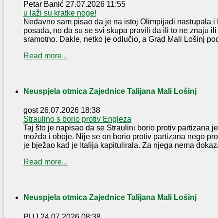
Petar Banić
27.07.2026 11:55
u laži su kratke noge!
Nedavno sam pisao da je na istoj Olimpijadi nastupala i 
posada, no da su se svi skupa pravili da ili to ne znaju ili
sramotno. Dakle, netko je odlučio, a Grad Mali Lošinj pod
Read more...
Neuspjela otmica Zajednice Talijana Mali Lošinj
gost
26.07.2026 18:38
Straulino s borio protiv Engleza
Taj što je napisao da se Straulini borio protiv partizana je 
možda i oboje. Nije se on borio protiv partizana nego pr
je bježao kad je Italija kapitulirala. Za njega nema dokaza 
Read more...
Neuspjela otmica Zajednice Talijana Mali Lošinj
PUJ
24.07.2026 08:38