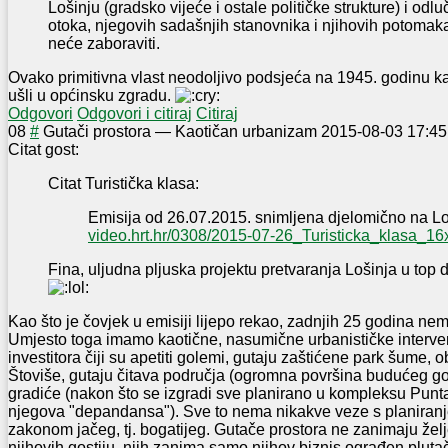
Lošinju (gradsko vijeće i ostale političke strukture) i odl
otoka, njegovih sadašnjih stanovnika i njihovih potomaka
neće zaboraviti.
Ovako primitivna vlast neodoljivo podsjeća na 1945. godinu k
ušli u općinsku zgradu.
Odgovori
Odgovori i citiraj
Citiraj
0
8
#
Gutači prostora
—
Kaotičan urbanizam
2015-08-03 17:45
Citat gost:
Citat Turistička klasa:
Emisija od 26.07.2015. snimljena djelomično na Lo
video.hrt.hr/0308/2015-07-26_Turisticka_klasa_1
Fina, uljudna pljuska projektu pretvaranja Lošinja u top d
Kao što je čovjek u emisiji lijepo rekao, zadnjih 25 godina nem
Umjesto toga imamo kaotične, nasumične urbanističke interve
investitora čiji su apetiti golemi, gutaju zaštićene park šume, o
Štoviše, gutaju čitava područja (ogromna površina budućeg golf
gradiće (nakon što se izgradi sve planirano u kompleksu Punta,
njegova "depandansa"). Sve to nema nikakve veze s planiranj
zakonom jačeg, tj. bogatijeg. Gutače prostora ne zanimaju želj
njihovih gostiju, njih zanima samo njihov biznis ograđen plu