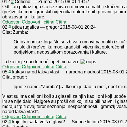
0
12
#
Odlično!
—
Zumba
2015-08-01 19:57
Odličan prikaz toga što se zbiva u umovima malih i skučenih ap
(pre)veliku moć, gradskih vijećnika opterećenih provincijalni
obrazovanja i kulture.
Odgovori
Odgovori i citiraj
Citiraj
0
2
#
ptica rugalica
—
gregor
2015-08-01 20:24
Citat Zumba:
Odličan prikaz toga što se zbiva u umovima malih i skuče
su stekli (pre)veliku moć, gradskih vijećnika opterećenih
porijeklom, nedostatkom obrazovanja i kulture.
..a tko im je dao tu moć, opet mi naivci.
Odgovori
Odgovori i citiraj
Citiraj
0
5
#
kakav narod takva vlast
—
narodna mudrost
2015-08-01 
Citat gregor:
[quote name="Zumba"]..a tko im je dao tu moć, opet mi n
Vlast su ima dali oni koji su glasali za njih kao i oni koji uopće
im se nije dalo. Najgore su prošli oni koji nisu bili naivni i glasa
moraju trpiti ovaj teror neznanja, nesposobnosti i gramzljivost
narod takva vlast".
Odgovori
Odgovori i citiraj
Citiraj
0
2
#
koji film sada vrtiš u glavi?
—
Sience fiction
2015-08-01 2
Citat Zumba: