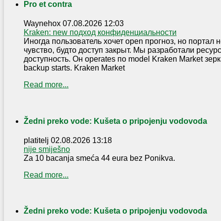
Pro et contra
Waynehox
07.08.2026 12:03
Kraken: new подход конфиденциальности
Иногда пользователь хочет open прогноз, но портал н
чувство, будто доступ закрыт. Мы разработали ресур
доступность. Он operates по model Kraken Market зерка
backup starts. Kraken Market
Read more...
Žedni preko vode: Kušeta o pripojenju vodovoda
platitelj
02.08.2026 13:18
nije smiješno
Za 10 bacanja smeća 44 eura bez Ponikva.
Read more...
Žedni preko vode: Kušeta o pripojenju vodovoda