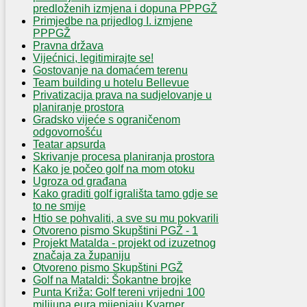
predloženih izmjena i dopuna PPPGŽ
Primjedbe na prijedlog I. izmjene
PPPGŽ
Pravna država
Vijećnici, legitimirajte se!
Gostovanje na domaćem terenu
Team building u hotelu Bellevue
Privatizacija prava na sudjelovanje u
planiranje prostora
Gradsko vijeće s ograničenom
odgovornošću
Teatar apsurda
Skrivanje procesa planiranja prostora
Kako je počeo golf na mom otoku
Ugroza od građana
Kako graditi golf igrališta tamo gdje se
to ne smije
Htio se pohvaliti, a sve su mu pokvarili
Otvoreno pismo Skupštini PGŽ - 1
Projekt Matalda - projekt od izuzetnog
značaja za županiju
Otvoreno pismo Skupštini PGŽ
Golf na Mataldi: Šokantne brojke
Punta Križa: Golf tereni vrijedni 100
milijuna eura mijenjaju Kvarner