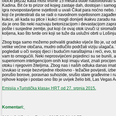
otočki pejzaž kada most visine 15 metara bude nadsvođivao s
Kadina. Bit će to prizor od kojeg zastaje dah, dostojan i sam
igra novopostavljene svjetlosti u uvali Čikat para noćno nebo.
koji će protestirati da se radi o navodnom svjetlosnom zagađenj
kukce, ali kada su ptice i kukci mogli donijeti ikakvu zaradu n
da je ono što neki nazivaju betonizacijom i devastacijom zapra
pošle i susjedne zemlje, put koji će ovaj otok izvuči iz siromašt
koljena, kao što tvrde oni koji se tuže da uslužni obrti u Lošinj
Zbog toga samo možemo pohvaliti gradsko vijeće što je, uz o
velike većine otočana, mudro odlučilo podržati viziju ulagača. T
pogledati u oči svojoj djeci i budućim naraštajima i reći, evo, 
vam to omogućili. Neki neprosvijećeni pojedinci su se bunili, 
superiornom inteligencijom onih koji imaju vlast, znali procijen
otoku i njegovim žiteljima. Zbog nas i naših odluka danas imat
izvukao iz svoje bezvrijedne ribolovno - težačke povijesti, iz
porušio borove, poravnao suhozide, srušio stare građevine i 
njihove kopije i postao ono što je uvijek želio biti, Las Vegas Ad
Emisija »Turistička klasa« HRT od 27. srpnja 2015.
Komentari: