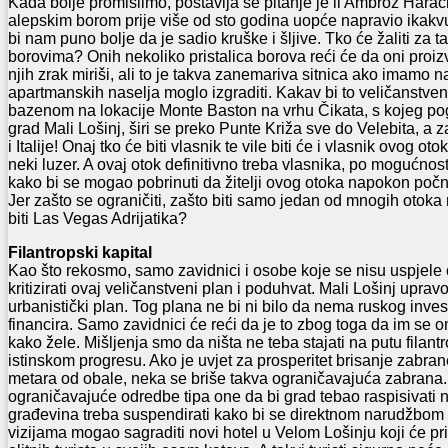
Kada bolje promislimo, postavlja se pitanje je li Ambroz Har
alepskim borom prije više od sto godina uopće napravio ikak
bi nam puno bolje da je sadio kruške i šljive. Tko će žaliti za 
borovima? Onih nekoliko pristalica borova reći će da oni proizv
njih zrak miriši, ali to je takva zanemariva sitnica ako imamo n
apartmanskih naselja moglo izgraditi. Kakav bi to veličanstveni
bazenom na lokacije Monte Baston na vrhu Čikata, s kojeg pogl
grad Mali Lošinj, širi se preko Punte Križa sve do Velebita, a z
i Italije! Onaj tko će biti vlasnik te vile biti će i vlasnik ovog ot
neki luzer. A ovaj otok definitivno treba vlasnika, po mogućnost
kako bi se mogao pobrinuti da žitelji ovog otoka napokon počnu 
Jer zašto se ograničiti, zašto biti samo jedan od mnogih otok
biti Las Vegas Adrijatika?
Filantropski kapital
Kao što rekosmo, samo zavidnici i osobe koje se nisu uspjele o
kritizirati ovaj veličanstveni plan i poduhvat. Mali Lošinj uprav
urbanistički plan. Tog plana ne bi ni bilo da nema ruskog inves
financira. Samo zavidnici će reći da je to zbog toga da im se 
kako žele. Mišljenja smo da ništa ne teba stajati na putu filant
istinskom progresu. Ako je uvjet za prosperitet brisanje zabra
metara od obale, neka se briše takva ograničavajuća zabrana. 
ograničavajuće odredbe tipa one da bi grad tebao raspisivati 
građevina treba suspendirati kako bi se direktnom narudžbom u
vizijama mogao sagraditi novi hotel u Velom Lošinju koji će p