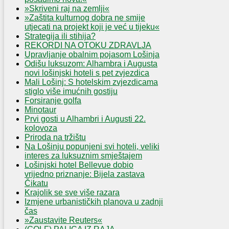
»Skriveni raj na zemlji«
»Zaštita kulturnog dobra ne smije
utjecati na projekt koji je već u tijeku«
Strategija ili stihija?
REKORDI NA OTOKU ZDRAVLJA
Upravljanje obalnim pojasom Lošinja
Odišu luksuzom: Alhambra i Augusta
novi lošinjski hoteli s pet zvjezdica
Mali Lošinj: S hotelskim zvjezdicama
stiglo više imućnih gostiju
Forsiranje golfa
Minotaur
Prvi gosti u Alhambri i Augusti 22.
kolovoza
Priroda na tržištu
Na Lošinju popunjeni svi hoteli, veliki
interes za luksuznim smještajem
Lošinjski hotel Bellevue dobio
vrijedno priznanje: Bijela zastava
Čikatu
Krajolik se sve više razara
Izmjene urbanističkih planova u zadnji
čas
»Zaustavite Reuters«