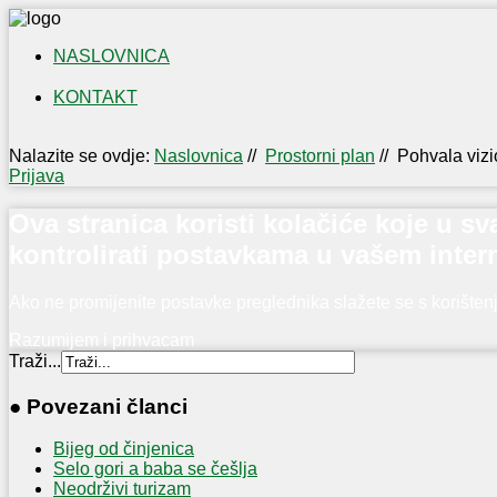
NASLOVNICA
KONTAKT
IZLOŽBA
NAŠI
Nalazite se ovdje:
Naslovnica
//
Prostorni plan
//
Pohvala viz
OTOČANI
Prijava
U
PRVOM
Ova stranica koristi kolačiće koje u 
SVJETSKOM
kontrolirati postavkama u vašem inter
RATU
Ako ne promijenite postavke preglednika slažete se s korište
Razumijem i prihvacam
Traži...
● Povezani članci
Bijeg od činjenica
Selo gori a baba se češlja
Neodrživi turizam