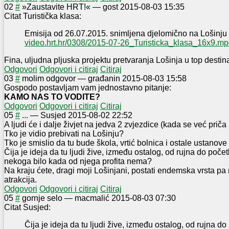
0
2
#
»Zaustavite HRT!«
—
gost
2015-08-03 15:35
Citat Turistička klasa:
Emisija od 26.07.2015. snimljena djelomično na Lošinju
video.hrt.hr/0308/2015-07-26_Turisticka_klasa_16x9.m
Fina, uljudna pljuska projektu pretvaranja Lošinja u top destina
Odgovori
Odgovori i citiraj
Citiraj
0
3
#
molim odgovor
—
građanin
2015-08-03 15:58
Gospodo postavljam vam jednostavno pitanje:
KAMO NAS TO VODITE?
Odgovori
Odgovori i citiraj
Citiraj
0
5
#
...
—
Susjed
2015-08-02 22:52
A ljudi će i dalje živjet na jedva 2 zvjezdice (kada se već priča
Tko je vidio prebivati na Lošinju?
Tko je smislio da tu bude škola, vrtić bolnica i ostale ustanov
Čija je ideja da tu ljudi žive, između ostalog, od rujna do počet
nekoga bilo kada od njega profita nema?
Na kraju ćete, dragi moji Lošinjani, postati endemska vrsta pa 
atrakcija.
Odgovori
Odgovori i citiraj
Citiraj
0
5
#
gornje selo
—
macmalić
2015-08-03 07:30
Citat Susjed:
Čija je ideja da tu ljudi žive, između ostalog, od rujna do