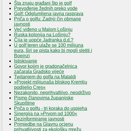
Šta znaju građani što je golf
Prevođenje žednih preko vode
Golf: Odglumljena javna rasprava
Priča o golfu: Zadnji čin obmane
javnosti
Već viđeno u Malom Lošinju
Ruska kolonija na Lošinju?
Čija je uopće Jadranka d.d.?
U golf teren ulaže se 100 milijuna
eura, širi se pista kako bi mogli sletiti i
Boeinzi
Istiskivanje
Govor kojim je gradonačelnica
začarala Gradsko vijeće
Twitanjem do golfa na Mataldi
»Projekt milijunaša bliskog Kremlju
podijelio Cres«
Nezakonito, neprihvatljivo, neodrživo
Pismo članovima županijske
Skupštine
Priča o golfu - tri koraka do uspjeha
Sinergija na »Prvom od 1000«
Dezinformiranje javnosti
Primjedbe na Glavnu ocjenu
prihvatljivosti za ekološku mrežu