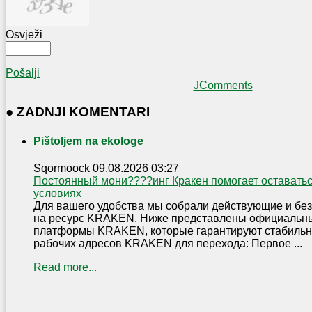
Osvježi
Pošalji
JComments
● ZADNJI KOMENTARI
Pištoljem na ekologe
Sqormoock
09.08.2026 03:27
Постоянный мони????инг Кракен помогает оставать
условиях
Для вашего удобства мы собрали действующие и бе
на ресурс KRAKEN. Ниже представлены официальны
платформы KRAKEN, которые гарантируют стабильн
рабочих адресов KRAKEN для перехода: Первое ...
Read more...