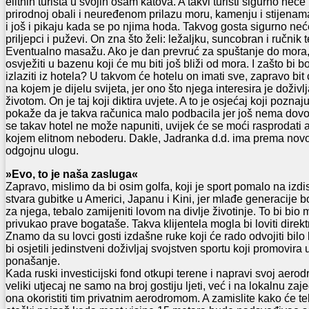
elitnih turista u svojih osam katova. A takvi turisti sigurno neće
prirodnoj obali i neuređenom prilazu moru, kamenju i stijenam
i još i pikaju kada se po njima hoda. Takvog gosta sigurno neće
priljepci i puževi. On zna što želi: ležaljku, suncobran i ručnik t
Eventualno masažu. Ako je dan prevruć za spuštanje do mora,
osvježiti u bazenu koji će mu biti još bliži od mora. I zašto bi b
izlaziti iz hotela? U takvom će hotelu on imati sve, zapravo b
na kojem je dijelu svijeta, jer ono što njega interesira je doživl
životom. On je taj koji diktira uvjete. A to je osjećaj koji pozn
pokaže da je takva računica malo podbacila jer još nema dovolj
se takav hotel ne može napuniti, uvijek će se moći rasprodati 
kojem elitnom neboderu. Dakle, Jadranka d.d. ima prema novo
odgojnu ulogu.
»Evo, to je naša zasluga«
Zapravo, mislimo da bi osim golfa, koji je sport pomalo na izdisa
stvara gubitke u Americi, Japanu i Kini, jer mlađe generacije 
za njega, tebalo zamijeniti lovom na divlje životinje. To bi bio 
privukao prave bogataše. Takva klijentela mogla bi loviti direkt
Znamo da su lovci gosti izdašne ruke koji će rado odvojiti bilo
bi osjetili jedinstveni doživljaj svojstven sportu koji promovira
ponašanje.
Kada ruski investicijski fond otkupi terene i napravi svoj aerod
veliki utjecaj ne samo na broj gostiju ljeti, već i na lokalnu zaj
ona okoristiti tim privatnim aerodromom. A zamislite kako će tek