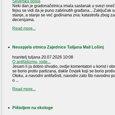
Škverska posla
Neki dan je gradonačelnica imala sastanak u svezi oneč
fejsu se vidi da je puno zabrinutih građana... Zaključak s
stanje, a stanje se već godinama zna: katastrofa zbog za
decenijama.
Read more...
Neuspjela otmica Zajednice Talijana Mali Lošinj
hranitelj tuljana
20.07.2026 10:08
O antifašizmu, rode...
Jesam li ja dobro shvatio, ovdje komentatori u korist i o
se borio protiv partizana, dakle čovjek koji se borio proti
Otoku, a navodni antifašisti, navodni zato što navodno p
o ...
Read more...
Pištoljem na ekologe