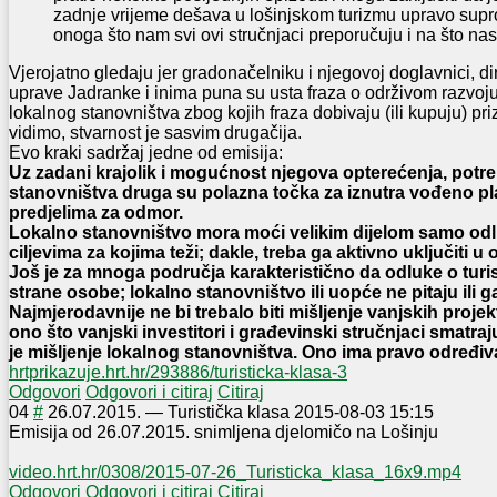
zadnje vrijeme dešava u lošinjskom turizmu upravo sup
onoga što nam svi ovi stručnjaci preporučuju i na što na
Vjerojatno gledaju jer gradonačelniku i njegovoj doglavnici, di
uprave Jadranke i inima puna su usta fraza o održivom razvoju
lokalnog stanovništva zbog kojih fraza dobivaju (ili kupuju) pr
vidimo, stvarnost je sasvim drugačija.
Evo kraki sadržaj jedne od emisija:
Uz zadani krajolik i mogućnost njegova opterećenja, potre
stanovništva druga su polazna točka za iznutra vođeno pla
predjelima za odmor.
Lokalno stanovništvo mora moći velikim dijelom samo odlu
ciljevima za kojima teži; dakle, treba ga aktivno uključiti u o
Još je za mnoga područja karakteristično da odluke o tur
strane osobe; lokalno stanovništvo ili uopće ne pitaju ili g
Najmjerodavnije ne bi trebalo biti mišljenje vanjskih projekt
ono što vanjski investitori i građevinski stručnjaci smatraj
je mišljenje lokalnog stanovništva. Ono ima pravo određiva
hrtprikazuje.hrt.hr/293886/turisticka-klasa-3
Odgovori
Odgovori i citiraj
Citiraj
0
4
#
26.07.2015.
—
Turistička klasa
2015-08-03 15:15
Emisija od 26.07.2015. snimljena djelomičo na Lošinju
video.hrt.hr/0308/2015-07-26_Turisticka_klasa_16x9.mp4
Odgovori
Odgovori i citiraj
Citiraj