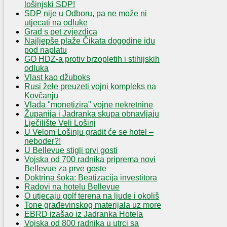
lošinjski SDP!
SDP nije u Odboru, pa ne može ni
utjecati na odluke
Grad s pet zvjezdica
Najljepše plaže Čikata dogodine idu
pod naplatu
GO HDZ-a protiv brzopletih i stihijskih
odluka
Vlast kao džuboks
Rusi žele preuzeti vojni kompleks na
Kovčanju
Vlada "monetizira" vojne nekretnine
Županija i Jadranka skupa obnavljaju
Lječilište Veli Lošinj
U Velom Lošinju gradit će se hotel –
neboder?!
U Bellevue stigli prvi gosti
Vojska od 700 radnika priprema novi
Bellevue za prve goste
Doktrina šoka: Beatizacija investitora
Radovi na hotelu Bellevue
O utjecaju golf terena na ljude i okoliš
Tone građevinskog materijala uz more
EBRD izašao iz Jadranka Hotela
Vojska od 800 radnika u utrci sa