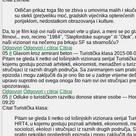
Odličan prikaz toga što se zbiva u umovima malih i skuče
su stekli (pre)veliku moć, gradskih vijećnika opterećenih
porijeklom, nedostatkom obrazovanja i kulture.
Da, to je film koji ovi naši vizionari vrte u glavi, a meni se po g
filmovi... evo, recimo "1984", "Stepfordske supruge" ili "Otok", 
naši vizionari na nečemu pa brkaju SF sa stvarnošću?
Odgovori
Odgovori i citiraj
Citiraj
0
5
#
Glavom kroz armirani beton
—
Turistička klasa
2015-08-0
Pitam se gleda li netko od lošinjskih vizionara serijal Turistič
kojemu gostuju poznati arhitekti, ekonomisti, menadžeri u turiz
stručnjaci iz raznih drugih područja. Sa zanimanjem sam prati
epizoda i mogu zaključiti da je ono što se u zadnje vrijeme de
upravo suprotno od svega onoga što nam svi ovi stručnjaci pre
upozoravaju.
Odgovori
Odgovori i citiraj
Citiraj
0
5
#
Odluke o turističkom razvitku donose strane osobe
—
Ho
09:20
Citat Turistička klasa:
Pitam se gleda li netko od lošinjskih vizionara serijal Tur
HRT4, u kojemu gostuju poznati arhitekti, ekonomisti, m
sociolozi, ekolozi i stručnjaci iz raznih drugih područj
pratio nekoliko posljednjih epizoda i mogu zaključiti da j