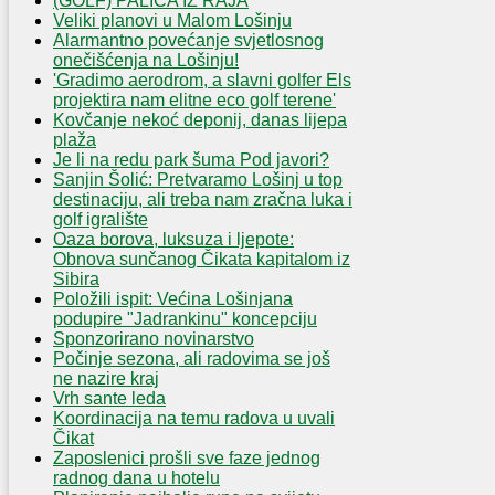
(GOLF) PALICA IZ RAJA
Veliki planovi u Malom Lošinju
Alarmantno povećanje svjetlosnog
onečišćenja na Lošinju!
'Gradimo aerodrom, a slavni golfer Els
projektira nam elitne eco golf terene'
Kovčanje nekoć deponij, danas lijepa
plaža
Je li na redu park šuma Pod javori?
Sanjin Šolić: Pretvaramo Lošinj u top
destinaciju, ali treba nam zračna luka i
golf igralište
Oaza borova, luksuza i ljepote:
Obnova sunčanog Čikata kapitalom iz
Sibira
Položili ispit: Većina Lošinjana
podupire "Jadrankinu" koncepciju
Sponzorirano novinarstvo
Počinje sezona, ali radovima se još
ne nazire kraj
Vrh sante leda
Koordinacija na temu radova u uvali
Čikat
Zaposlenici prošli sve faze jednog
radnog dana u hotelu