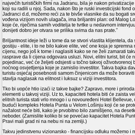
najvećih turističkih firmi na Jadranu, bila je nakon privatizacij
koji su radili u njoj. Sada, nakon što je ruski investicijski fond
Jadranci d.d, možemo reći za te bivše vlasnike da su bogati sre
vođena vizijom novih ulagača, ima briljantni plan: od Malog Lo
koje će, riječima samih voditelja te tvrtke u nedavnom intervjuu
donijeti dobro jer otvara se prilika svima da nas prate."
Briljantnost ideje leži u tome da se stvori vlastita klijentela, d
gostiju - elite, i to ne bilo kakve elite, već one koja je spremna
cijenu, nego još k tome i naglasiti kako se ne želi zamarati ta
rasprave da li cijena odgovara usluzi. Novi, elitni turist, bit ć
pojedinac, već će željeti odsjesti u točno takvoj oživotvorenoj 
noćnog osvjetljenja koje je zamislio investitor. Takva bajka d
turistu osjećaj posebnosti samom činjenicom da može boraviti 
stavlja naglasak na elitnost i luksuz u viziji investitora.
Tko bi uopće htio izaći iz takve bajke? Zapravo, more i prirod
elementi u takvoj viziji. Uz to, kapaciteti hotela biti će zaista ve
elitnih turista stati vrlo mnogo i u novouređeni Hotel Bellevue,
budući kompleks Hotela Punta u Velom Lošinju koji će se prot
nažalost neće biti, kako je prvobitno bilo zamišljeno, na desetk
neboder. (Zamislite koliko bi se povećao kapacitet Hotela Pu
Pravi mali grad ni na nebu ni na zemlji.)
Takvu jedinstvenu vizionarsko - financijsku odluku možemo i 