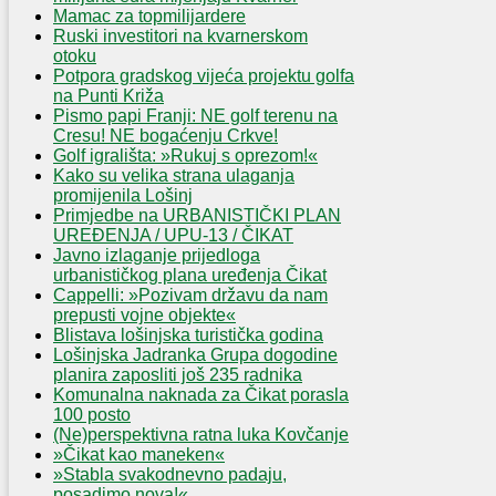
Mamac za topmilijardere
Ruski investitori na kvarnerskom
otoku
Potpora gradskog vijeća projektu golfa
na Punti Križa
Pismo papi Franji: NE golf terenu na
Cresu! NE bogaćenju Crkve!
Golf igrališta: »Rukuj s oprezom!«
Kako su velika strana ulaganja
promijenila Lošinj
Primjedbe na URBANISTIČKI PLAN
UREĐENJA / UPU-13 / ČIKAT
Javno izlaganje prijedloga
urbanističkog plana uređenja Čikat
Cappelli: »Pozivam državu da nam
prepusti vojne objekte«
Blistava lošinjska turistička godina
Lošinjska Jadranka Grupa dogodine
planira zaposliti još 235 radnika
Komunalna naknada za Čikat porasla
100 posto
(Ne)perspektivna ratna luka Kovčanje
»Čikat kao maneken«
»Stabla svakodnevno padaju,
posadimo nova!«