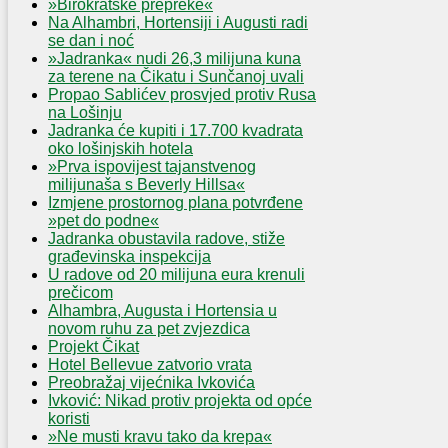
»Birokratske prepreke«
Na Alhambri, Hortensiji i Augusti radi
se dan i noć
»Jadranka« nudi 26,3 milijuna kuna
za terene na Čikatu i Sunčanoj uvali
Propao Sablićev prosvjed protiv Rusa
na Lošinju
Jadranka će kupiti i 17.700 kvadrata
oko lošinjskih hotela
»Prva ispovijest tajanstvenog
milijunaša s Beverly Hillsa«
Izmjene prostornog plana potvrđene
»pet do podne«
Jadranka obustavila radove, stiže
građevinska inspekcija
U radove od 20 milijuna eura krenuli
prečicom
Alhambra, Augusta i Hortensia u
novom ruhu za pet zvjezdica
Projekt Čikat
Hotel Bellevue zatvorio vrata
Preobražaj vijećnika Ivkovića
Ivković: Nikad protiv projekta od opće
koristi
»Ne musti kravu tako da krepa«