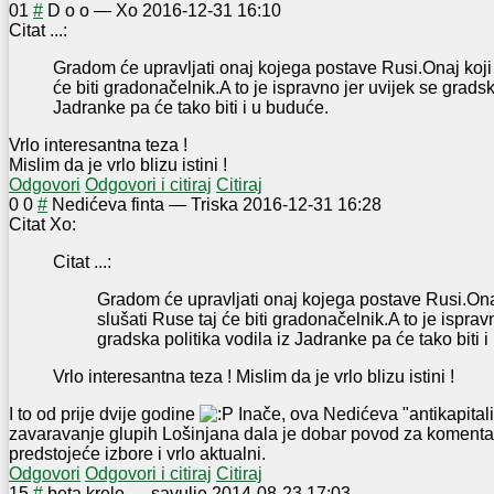
0
1
#
D o o
—
Xo
2016-12-31 16:10
Citat ...:
Gradom će upravljati onaj kojega postave Rusi.Onaj koji 
će biti gradonačelnik.A to je ispravno jer uvijek se gradsk
Jadranke pa će tako biti i u buduće.
Vrlo interesantna teza !
Mislim da je vrlo blizu istini !
Odgovori
Odgovori i citiraj
Citiraj
0
0
#
Nedićeva finta
—
Triska
2016-12-31 16:28
Citat Xo:
Citat ...:
Gradom će upravljati onaj kojega postave Rusi.Ona
slušati Ruse taj će biti gradonačelnik.A to je isprav
gradska politika vodila iz Jadranke pa će tako biti 
Vrlo interesantna teza ! Mislim da je vrlo blizu istini !
I to od prije dvije godine
Inače, ova Nedićeva "antikapitali
zavaravanje glupih Lošinjana dala je dobar povod za komenta
predstojeće izbore i vrlo aktualni.
Odgovori
Odgovori i citiraj
Citiraj
1
5
#
beta krele
—
savulje
2014-08-23 17:03