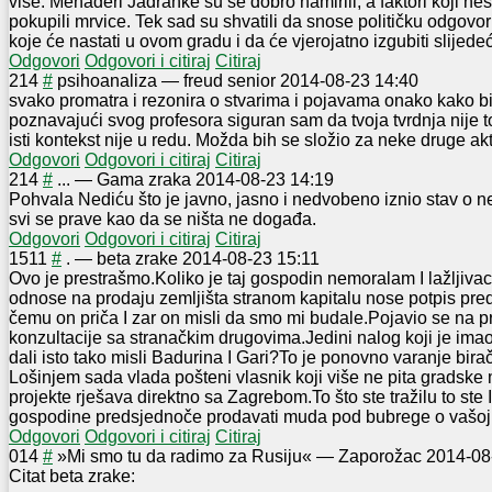
više. Menađeri Jadranke su se dobro namirili, a faktori koji neš
pokupili mrvice. Tek sad su shvatili da snose političku odgovo
koje će nastati u ovom gradu i da će vjerojatno izgubiti slijede
Odgovori
Odgovori i citiraj
Citiraj
2
14
#
psihoanaliza
—
freud senior
2014-08-23 14:40
svako promatra i rezonira o stvarima i pojavama onako kako b
poznavajući svog profesora siguran sam da tvoja tvrdnja nije toč
isti kontekst nije u redu. Možda bih se složio za neke druge a
Odgovori
Odgovori i citiraj
Citiraj
2
14
#
...
—
Gama zraka
2014-08-23 14:19
Pohvala Nediću što je javno, jasno i nedvobeno iznio stav o 
svi se prave kao da se ništa ne događa.
Odgovori
Odgovori i citiraj
Citiraj
15
11
#
.
—
beta zrake
2014-08-23 15:11
Ovo je prestrašmo.Koli
ko je taj gospodin nemoralam I lažljiva
odnose na prodaju zemljišta stranom kapitalu nose potpis pr
čemu on priča I zar on misli da smo mi budale.Pojavio se na 
konzultacije sa stranačkim drugovima.Jedin
i nalog koji je ima
dali isto tako misli Badurina I Gari?To je ponovno varanje birača
Lošinjem sada vlada pošteni vlasnik koji više ne pita gradske
projekte rješava direktno sa Zagrebom.To što ste tražilu to ste 
gospodine predsjednoče prodavati muda pod bubrege o vašoj ve
Odgovori
Odgovori i citiraj
Citiraj
0
14
#
»Mi smo tu da radimo za Rusiju«
—
Zaporožac
2014-08
Citat beta zrake: