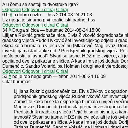
A u čemu se sastoji ta dvostruka igra?
Odgovori
Odgovori i citiraj
Citiraj
0
0
#
u dobru i uzlu
—
hss
2014-08-24 21:03
Uz njega je sigurno prvi koalicijski partner hss
Odgovori
Odgovori i citiraj
Citiraj
3
4
#
Druga sličica
—
burumac
2014-08-24 15:00
Ljiljana Ruknić gradonačelnica, Elvis Živković dogradonačeln
gradskog vijeća,Rudolf Ivković šef investicijskog odjela u grad
ekipa koja bi imala u vijeću većinu (Mlacović, Maglievaz, Dom
investicijama Jadranke d.d.? Predsjednik gradskog vijeća Pejić
nešto pustiti u javnost? Stvari su jasne. HDZ nije cvijeće, ali j
opcija od ove iz prikazane sličice. A kada im se još dodaju Dor
Dumenčić, Sandro Volarić, pa Hofman i drugi eto ti vjerodostojne
Odgovori
Odgovori i citiraj
Citiraj
5
3
#
bolje rob nego grob
—
triton
2014-08-24 16:09
Citat burumac:
Ljiljana Ruknić gradonačelnica, Elvis Živković dogradon
predsjednik gradskog vijeća,Rudolf Ivković šef investicij
Zamislite kako bi se ta ekipa koja bi imala u vijeću većin
Maglievaz, Domac idr.) odnosila prema investicijama Ja
Predsjednik gradskog vijeća Pejić bi smio pisnuti, a kamol
javnost? Stvari su jasne. HDZ nije cvijeće, ali je još uvi
od ove iz prikazane sličice. A kada im se još dodaju Dori
Tatjana Dumenčić, Sandro Volarić, pa Hofman i drugi eto 