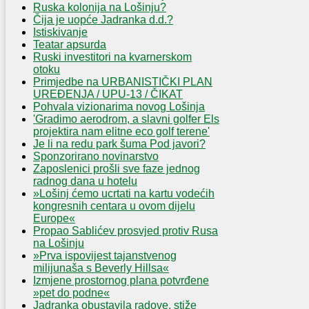
Ruska kolonija na Lošinju?
Čija je uopće Jadranka d.d.?
Istiskivanje
Teatar apsurda
Ruski investitori na kvarnerskom
otoku
Primjedbe na URBANISTIČKI PLAN
UREĐENJA / UPU-13 / ČIKAT
Pohvala vizionarima novog Lošinja
'Gradimo aerodrom, a slavni golfer Els
projektira nam elitne eco golf terene'
Je li na redu park šuma Pod javori?
Sponzorirano novinarstvo
Zaposlenici prošli sve faze jednog
radnog dana u hotelu
»Lošinj ćemo ucrtati na kartu vodećih
kongresnih centara u ovom dijelu
Europe«
Propao Sablićev prosvjed protiv Rusa
na Lošinju
»Prva ispovijest tajanstvenog
milijunaša s Beverly Hillsa«
Izmjene prostornog plana potvrđene
»pet do podne«
Jadranka obustavila radove, stiže