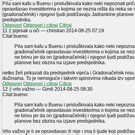
Pila sam kafu u Buenu i prisluškivala kako neki nepoznati pri
opravdavao investitorima o kojima se nezna ništa da neka se n
(gradonačelnik) i njegovi ljudi podržavaju Jadrankine planove
predsjednika.
Odgovori
Odgovori i citiraj
Citiraj
1
1
#
pijesak u oči
—
christian
2014-08-25 07:19
Citat bueno:
Pila sam kafu u Buenu i prisluškivala kako neki nepoznat
gradonačelnik opravdavao investitorima o kojima se nez
ne brinu jer da on (gradonačelnik) i njegovi ljudi podrža
planove bez obzira na izjave predsjednika.
netko želi prikazati da predsjednik vijeća i Gradonačelnik nisu
dužinama. To je nemoguće i takvim spinovima nikada tzv oporb
Odgovori
Odgovori i citiraj
Citiraj
1
2
#
vrlo važno
—
Gimli
2014-08-25 08:30
Citat bueno:
Pila sam kafu u Buenu i prisluškivala kako neki nepoznat
gradonačelnik opravdavao investitorima o kojima se nez
ne brinu jer da on (gradonačelnik) i njegovi ljudi podrža
planove bez obzira na izjave predsjednika.
Vrlo važno je li se opravdavao ili nije i ima li ljude koji podr