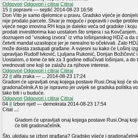
Odgovori
Odgovori i citiraj
Citiraj
1
5
#
popravni
—
sejdić
2014-08-23 16:58
Don Vito je samo djelomice u pravu. Gradsko vijeće je donijelo 
nije prodalo parcele. Stvar je moguće i popraviti i ovdje prob
vijeće nego imovina RH koja je daleko veća od gradske i koju
prodati investitorima kao uostalom što smjera i sa Kovčanjem. 
doznajem od "visokog izvora" iz vrha lošinjanskog HDZ-a da on
četvrti mandat uzastopce jer je nerealno to očekivati. Zato HDZ
može doista zastupati građane. A svjesni su kako će Lošinj iz
upravljao Rudolf Ivković, Ljuljana Rukonić, Dorijan Božičević 
Uostalom, o tome će tek za 3 godine odlučivati lošinjani, a do
vrednovati one koji se zalažu za njihove interese.
Odgovori
Odgovori i citiraj
Citiraj
2
2
#
alfa zraka
—
...
2014-08-23 17:24
Gradom će upravljati onaj kojega postave Rusi.Onaj koji će sluš
gradonačelnik.A to je ispravno jer uvijek se gradska politika v
tako biti i u buduće.
Odgovori
Odgovori i citiraj
Citiraj
0
4
#
Izbori njet!
—
demokrata
2014-08-23 17:54
Citat ...:
Gradom će upravljati onaj kojega postave Rusi.Onaj koji 
će biti gradonačelnik.
Što, ukidaju se izbori građana? Gradsko vijeće i gradonačelnik