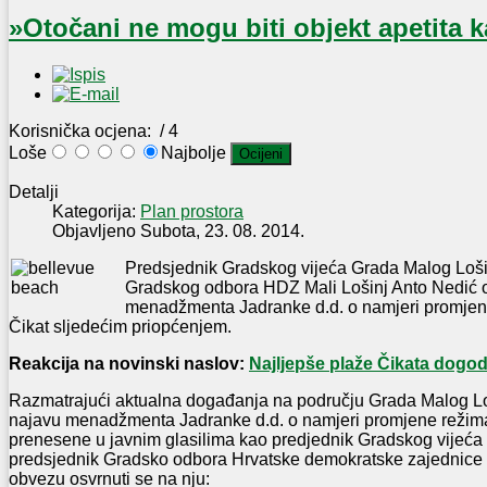
»Otočani ne mogu biti objekt apetita k
Korisnička ocjena:
/ 4
Loše
Najbolje
Detalji
Kategorija:
Plan prostora
Objavljeno Subota, 23. 08. 2014.
Predsjednik Gradskog vijeća Grada Malog Lošin
Gradskog odbora HDZ Mali Lošinj Anto Nedić 
menadžmenta Jadranke d.d. o namjeri promjene
Čikat sljedećim priopćenjem.
Reakcija na novinski naslov:
Najljepše plaže Čikata dogod
Razmatrajući aktualna događanja na području Grada Malog Lo
najavu menadžmenta Jadranke d.d. o namjeri promjene režima 
prenesene u javnim glasilima kao predjednik Gradskog vijeća
predsjednik Gradsko odbora Hrvatske demokratske zajednice 
obvezu osvrnuti se na nju: