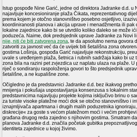
Istup gospođe Nine Garić, jedne od direktora Jadranke d.d. u 
najavljuje koncesioniranje plaža Čikata, reprezentativnog dij
prema kojem je otočno stanovništvo posebno osjetljivo, izaziva
koordiniranosti planova i akcija uprave i menadžmenta ili pak
lokalne zajednice kako bi se utvrdilo koliko daleko se može ići u
poduzeća. Naime, dok predsjednik uprave Jadranke za Novi lis
nije, niti će biti zatvorena zona
, te da apsolutno nema govora da
zatvoriti za javnost već da će uvijek biti šetališna zona otvore
gostima Lošinja, gospođa Garić najavljuje rekonstrukciju, pre
uvale s uređenjem plaža, šetnica i rubnih sadržaja kako bi uz t
zona bila na razini pet zvjezdica uz naplatu ulaza na plaže. U 
riječ o sondiranju raspoloženja govori to što predsjednik uprav
šetališne, a ne kupališne zone.
Očigledno je da predstavnici Jadranke d.d. bez ikakvog pretho
mnijenja i pokušaja uspostavljanja konsenzusa s lokalnim sta
predstavnicima najavljuju projekte kojima isključivo brinu o sa
za turiste visoke platežne moći dok se otočno stanovništvo i in
iznajmljivača apartmana i drugih malih poduzetnika ignoriraju,
diskrecije« za goste s većom platežnom moći i većim prohtjevi
građana drugog reda zajedno s njihovim gostima. Smatram da b
planova Jadranke d.d. značila početak gubitka prepoznatljivo
identiteta zajednice u kojoj živimo.