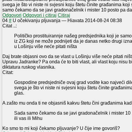
svega je što vi niste ni svjesni koju štetu činite građanima koj
samo čekamo da se javi gradonačelnik i mister 10 posto pa da p
Odgovori
Odgovori i citiraj
Citiraj
0
4
#
U očekivanju pljuvanja
—
Hiavata
2014-08-24 08:38
Citat ..:
Političko prostituirannje našeg predsjednika koji je sa
iz ZG koji ne može podnijeti da je danas netko drugi izna
u Lošinju više neće pitati ništa
Daj brate objasni ovo da se vlast u Lošinju više neće pitati ništ
Upravu Jadranke? Pa onda će to biti vlast, ali vlast koju nisu b
diktatura ruskog vlasnika.
Citat:
Gospodine predsjedniče ovaj grad vodite kao najveći dile
svega je što vi niste ni svjesni koju štetu činite građanim
glas.
A zašto mu onda ti ne objasniš kakvu štetu čini građanima kad
Sada samo čekamo da se javi gradonačelnik i mister 10 
ili vas ili Mihu
Ko smo to mi koji čekamo pljuvanje? U čije ime govoriš?