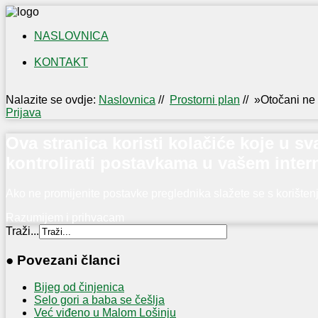
NASLOVNICA
KONTAKT
IZLOŽBA
NAŠI
Nalazite se ovdje:
Naslovnica
//
Prostorni plan
//
»Otočani ne 
OTOČANI
Prijava
U
PRVOM
Ova stranica koristi kolačiće koje u 
SVJETSKOM
kontrolirati postavkama u vašem inter
RATU
Ako ne promijenite postavke preglednika slažete se s korište
Razumijem i prihvacam
Traži...
● Povezani članci
Bijeg od činjenica
Selo gori a baba se češlja
Već viđeno u Malom Lošinju