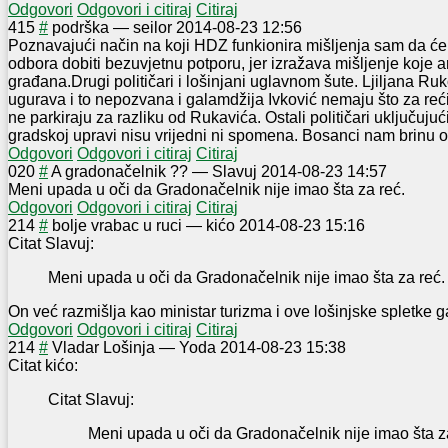
Odgovori
Odgovori i citiraj
Citiraj
4
15
#
podrška
—
seilor
2014-08-23 12:56
Poznavajući način na koji HDZ funkionira mišljenja sam da ć
odbora dobiti bezuvjetnu potporu, jer izražava mišljenje koje ar
građana.Drugi političari i lošinjani uglavnom šute. Ljiljana Ru
ugurava i to nepozvana i galamdžija Ivković nemaju što za reći
ne parkiraju za razliku od Rukavića. Ostali političari uključujući
gradskoj upravi nisu vrijedni ni spomena. Bosanci nam brinu o
Odgovori
Odgovori i citiraj
Citiraj
0
20
#
A gradonačelnik ??
—
Slavuj
2014-08-23 14:57
Meni upada u oči da Gradonačelnik nije imao šta za reć.
Odgovori
Odgovori i citiraj
Citiraj
2
14
#
bolje vrabac u ruci
—
kićo
2014-08-23 15:16
Citat Slavuj:
Meni upada u oči da Gradonačelnik nije imao šta za reć.
On već razmišlja kao ministar turizma i ove lošinjske spletke 
Odgovori
Odgovori i citiraj
Citiraj
2
14
#
Vladar Lošinja
—
Yoda
2014-08-23 15:38
Citat kićo:
Citat Slavuj:
Meni upada u oči da Gradonačelnik nije imao šta z