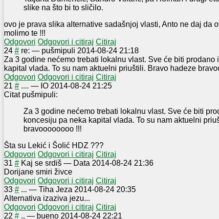
slike na što bi to sličilo.
ovo je prava slika alternative sadašnjoj vlasti, Anto ne daj da 
molimo te !!!
Odgovori
Odgovori i citiraj
Citiraj
2
4
#
re:
—
pušmipuli
2014-08-24 21:18
Za 3 godine nećemo trebati lokalnu vlast. Sve će biti prodano 
kapital vlada. To su nam aktuelni priuštili. Bravo hadeze brav
Odgovori
Odgovori i citiraj
Citiraj
2
1
#
....
—
IO
2014-08-24 21:25
Citat pušmipuli:
Za 3 godine nećemo trebati lokalnu vlast. Sve će biti pro
koncesiju pa neka kapital vlada. To su nam aktuelni priuš
bravoooooooo !!!
Šta su Lekić i Šolić HDZ ???
Odgovori
Odgovori i citiraj
Citiraj
3
1
#
Kaj se srdiš
—
Data
2014-08-24 21:36
Dorijane smiri živce
Odgovori
Odgovori i citiraj
Citiraj
3
3
#
...
—
Tiha Jeza
2014-08-24 20:35
Alternativa izaziva jezu...
Odgovori
Odgovori i citiraj
Citiraj
2
2
#
..
—
bueno
2014-08-24 22:21