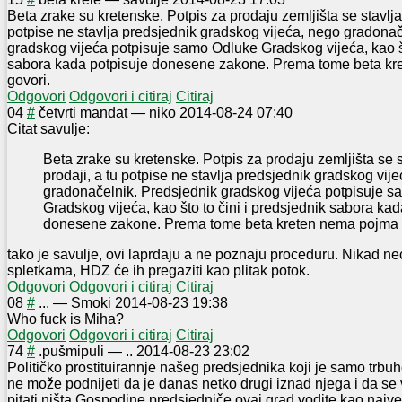
Beta zrake su kretenske. Potpis za prodaju zemljišta se stavlja
potpise ne stavlja predsjednik gradskog vijeća, nego gradonač
gradskog vijeća potpisuje samo Odluke Gradskog vijeća, kao št
sabora kada potpisuje donesene zakone. Prema tome beta k
govori.
Odgovori
Odgovori i citiraj
Citiraj
0
4
#
četvrti mandat
—
niko
2014-08-24 07:40
Citat savulje:
Beta zrake su kretenske. Potpis za prodaju zemljišta se 
prodaji, a tu potpise ne stavlja predsjednik gradskog vij
gradonačelnik. Predsjednik gradskog vijeća potpisuje 
Gradskog vijeća, kao što to čini i predsjednik sabora kad
donesene zakone. Prema tome beta kreten nema pojma 
tako je savulje, ovi laprdaju a ne poznaju proceduru. Nikad ne
spletkama, HDZ će ih pregaziti kao plitak potok.
Odgovori
Odgovori i citiraj
Citiraj
0
8
#
...
—
Smoki
2014-08-23 19:38
Who fuck is Miha?
Odgovori
Odgovori i citiraj
Citiraj
7
4
#
.pušmipuli
—
..
2014-08-23 23:02
Političko prostituirannje našeg predsjednika koji je samo trbu
ne može podnijeti da je danas netko drugi iznad njega i da se 
pitati ništa.Gospodine predsjedniče ovaj grad vodite kao najveć