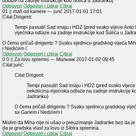
odlaze na zadnje instrukcije kod Šolića u Jadranku)
Odgovori
Odgovori i citiraj
Citiraj
0
1
#
mali od kamere
—
jurić
2017-01-01 17:01
Citat Dirigent:
Tempi passati! Sad imaju i HDZ (pred svako vijece Anto 
vijećnika odlaze na zadnje instrukcije kod Šolića u Jadr
O čemu pričaš dirigentu ? Svaku sjednicu gradskog vijeća Mi
i Nedićem !
Odgovori
Odgovori i citiraj
Citiraj
0
0
#
Za lovu spremni
—
Mальчик
2017-01-02 09:45
Citat jurić:
Citat Dirigent:
Tempi passati! Sad imaju i HDZ (pred svako vijece
nekolicina vijećnika odlaze na zadnje instrukcije k
Jadranku)
O čemu pričaš dirigentu ? Svaku sjednicu gradskog vije
sa Gariem i Nedićem !
Mislim da Miha nije ni ušao u preuzimanje Jadranke bez da je
da je gradska vlast za lovu iz Sibira spremna.
Odgovori
Odgovori i citiraj
Citiraj