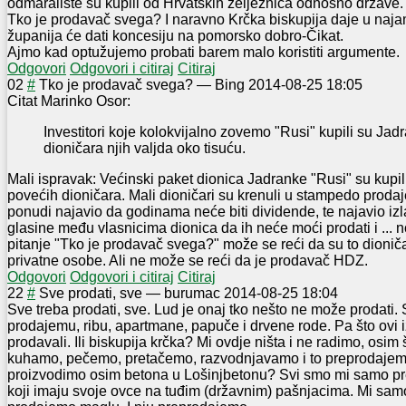
odmaralište su kupili od Hrvatskih željeznica odnosno države. 
Tko je prodavač svega? I naravno Krčka biskupija daje u naja
županija će dati koncesiju na pomorsko dobro-Čikat.
Ajmo kad optužujemo probati barem malo koristiti argumente.
Odgovori
Odgovori i citiraj
Citiraj
0
2
#
Tko je prodavač svega?
—
Bing
2014-08-25 18:05
Citat Marinko Osor:
Investitori koje kolokvijalno zovemo "Rusi" kupili su Jad
dioničara njih valjda oko tisuću.
Mali ispravak: Većinski paket dionica Jadranke "Rusi" su kupi
povećih dioničara. Mali dioničari su krenuli u stampedo prodaj
ponudi najavio da godinama neće biti dividende, te najavio izl
glasine među vlasnicima dionica da ih neće moći prodati i ...
pitanje "Tko je prodavač svega?" može se reći da su to dioniča
privatne osobe. Ali ne može se reći da je prodavač HDZ.
Odgovori
Odgovori i citiraj
Citiraj
2
2
#
Sve prodati, sve
—
burumac
2014-08-25 18:04
Sve treba prodati, sve. Lud je onaj tko nešto ne može prodati.
prodajemu, ribu, apartmane, papuče i drvene rode. Pa što ovi 
prodavali. Ili biskupija krčka? Mi ovdje ništa i ne radimo, osi
kuhamo, pečemo, pretačemo, razvodnjavamo i to preprodajemo
proizvodimo osim betona u Lošinjbetonu? Svi smo mi samo pr
koji imaju svoje ovce na tuđim (državnim) pašnjacima. Mi sam