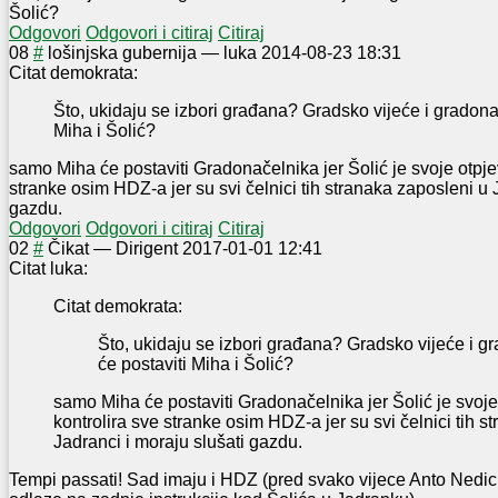
Šolić?
Odgovori
Odgovori i citiraj
Citiraj
0
8
#
lošinjska gubernija
—
luka
2014-08-23 18:31
Citat demokrata:
Što, ukidaju se izbori građana? Gradsko vijeće i gradona
Miha i Šolić?
samo Miha će postaviti Gradonačelnika jer Šolić je svoje otpje
stranke osim HDZ-a jer su svi čelnici tih stranaka zaposleni u 
gazdu.
Odgovori
Odgovori i citiraj
Citiraj
0
2
#
Čikat
—
Dirigent
2017-01-01 12:41
Citat luka:
Citat demokrata:
Što, ukidaju se izbori građana? Gradsko vijeće i g
će postaviti Miha i Šolić?
samo Miha će postaviti Gradonačelnika jer Šolić je svoj
kontrolira sve stranke osim HDZ-a jer su svi čelnici tih s
Jadranci i moraju slušati gazdu.
Tempi passati! Sad imaju i HDZ (pred svako vijece Anto Nedic 