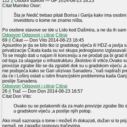
1
12
#
Osobni stavovi
—
GF
2014-08-23 16:23
Citat Marinko Osor:
Šta je Nedić trebao pitati Borisa i Garija kakv ima osobn
investitoru o kome ne znamo ništa.
Po osobne stavove se ide u Lido kod Dašmira, a ne da ih sam 
Odgovori
Odgovori i citiraj
Citiraj
6
9
#
Čikat
—
Don Vito
2014-08-23 16:45
Apsurdno je da se bilo tko iz gradskog vijeća ili HDZ-a javlja 
privatizacije Čikata kada su svi skupa jednoglasno izglasavali
To se moglo dati u najam ili koncesiju a ne prodati pa bi grad ili
od toga za ulaganje u infrastrukturu ,školstvo ili vrtiće.Ovako 
provizije zgrabe što se da zgrabiti dok su u gradskom vijeću ,a
me podsjeća kako se Gari ulizivao Sanaderu ,"naš najdraži pre
da će i Lošinj ostati u istim financijskim problemima kada Gar
poslije Sanadera.
Odgovori
Odgovori i citiraj
Citiraj
2
6
#
Trač
—
Don Don
2014-08-23 16:57
Citat Don Vito:
Ovako su se polakomili da za malo provizije zgrabe što s
u gradskom vijeću ,a poslije njih potop.
Ako imaš saznanja o tome i možeš ih dokazati, dužan si to pri
nemaš, ne zagađuj raspravu tračevima.