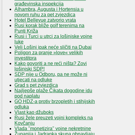
građevinska inspekcija
Alhambra, Augusta i Hortensia u
novom ruhu za pet zvjezdica
Hotel Bellevue zatvorio vrata
Rusi korak bliže golf terenima na
Punti Križa
Rusi i Turci u utrci za lošinjske vojne
luke
Veli Lošinj ipak neće sličiti na Dubai
Poligon za pranje »love« velikih
investitora
Kako govoriti a ne reći ništa? Zovi
lošinjski SDP!
SDP nije u Odboru, pa ne može ni
utjecati na odluke
Grad s pet zvjezdica
Najljepše plaže Čikata dogodine idu
pod naplatu
GO HDZ-a protiv brzopletih i stihijskih
odluka
Vlast kao džuboks
Rusi žele preuzeti vojni kompleks na
Kovčanju
Vlada "monetizira" vojne nekretnine
Županija i Jadranka skupa obnavljaju