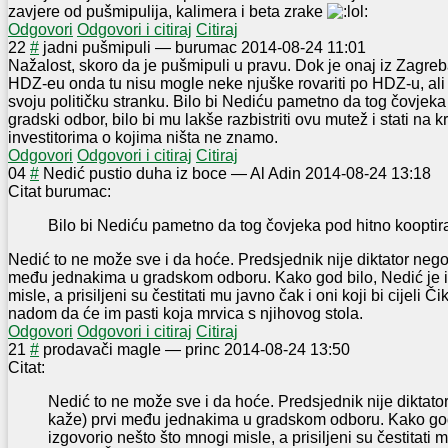
zavjere od pušmipulija, kalimera i beta zrake
Odgovori
Odgovori i citiraj
Citiraj
2
2
#
jadni pušmipuli
—
burumac
2014-08-24 11:01
Nažalost, skoro da je pušmipuli u pravu. Dok je onaj iz Zagre
HDZ-eu onda tu nisu mogle neke njuške rovariti po HDZ-u, ali ni
svoju političku stranku. Bilo bi Nediću pametno da tog čovjeka
gradski odbor, bilo bi mu lakše razbistriti ovu mutež i stati na k
investitorima o kojima ništa ne znamo.
Odgovori
Odgovori i citiraj
Citiraj
0
4
#
Nedić pustio duha iz boce
—
Al Adin
2014-08-24 13:18
Citat burumac:
Bilo bi Nediću pametno da tog čovjeka pod hitno kooptira
Nedić to ne može sve i da hoće. Predsjednik nije diktator nego
među jednakima u gradskom odboru. Kako god bilo, Nedić je i
misle, a prisiljeni su čestitati mu javno čak i oni koji bi cijeli Č
nadom da će im pasti koja mrvica s njihovog stola.
Odgovori
Odgovori i citiraj
Citiraj
2
1
#
prodavači magle
—
princ
2014-08-24 13:50
Citat:
Nedić to ne može sve i da hoće. Predsjednik nije diktato
kaže) prvi među jednakima u gradskom odboru. Kako god
izgovorio nešto što mnogi misle, a prisiljeni su čestitati m