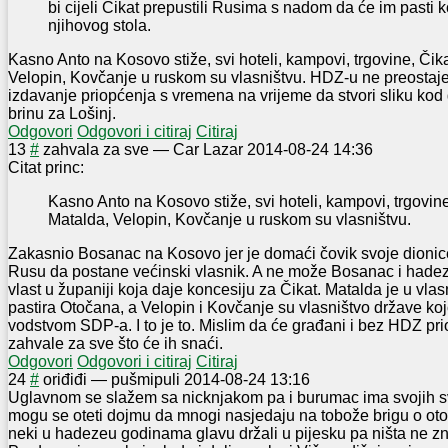
bi cijeli Čikat prepustili Rusima s nadom da će im pasti 
njihovog stola.
Kasno Anto na Kosovo stiže, svi hoteli, kampovi, trgovine, Čika
Velopin, Kovčanje u ruskom su vlasništvu. HDZ-u ne preostaj
izdavanje priopćenja s vremena na vrijeme da stvori sliku ko
brinu za Lošinj.
Odgovori
Odgovori i citiraj
Citiraj
1
3
#
zahvala za sve
—
Car Lazar
2014-08-24 14:36
Citat princ:
Kasno Anto na Kosovo stiže, svi hoteli, kampovi, trgovine
Matalda, Velopin, Kovčanje u ruskom su vlasništvu.
Zakasnio Bosanac na Kosovo jer je domaći čovik svoje dioni
Rusu da postane većinski vlasnik. A ne može Bosanac i hade
vlast u županiji koja daje koncesiju za Čikat. Matalda je u vl
pastira Otočana, a Velopin i Kovčanje su vlasništvo države k
vodstvom SDP-a. I to je to. Mislim da će građani i bez HDZ pr
zahvale za sve što će ih snaći.
Odgovori
Odgovori i citiraj
Citiraj
2
4
#
oriđiđi
—
pušmipuli
2014-08-24 13:16
Uglavnom se slažem sa nicknjakom pa i burumac ima svojih svi
mogu se oteti dojmu da mnogi nasjedaju na tobože brigu o oto
neki u hadezeu godinama glavu držali u pijesku pa ništa ne zn