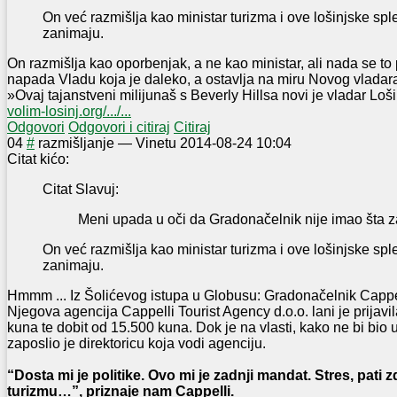
On već razmišlja kao ministar turizma i ove lošinjske sp
zanimaju.
On razmišlja kao oporbenjak, a ne kao ministar, ali nada se to 
napada Vladu koja je daleko, a ostavlja na miru Novog vladara 
»Ovaj tajanstveni milijunaš s Beverly Hillsa novi je vladar Loš
volim-losinj.org/.../...
Odgovori
Odgovori i citiraj
Citiraj
0
4
#
razmišljanje
—
Vinetu
2014-08-24 10:04
Citat kićo:
Citat Slavuj:
Meni upada u oči da Gradonačelnik nije imao šta z
On već razmišlja kao ministar turizma i ove lošinjske sp
zanimaju.
Hmmm ... Iz Šolićevog istupa u Globusu: Gradonačelnik Cappe
Njegova agencija Cappelli Tourist Agency d.o.o. lani je prijavi
kuna te dobit od 15.500 kuna. Dok je na vlasti, kako ne bi bio 
zaposlio je direktoricu koja vodi agenciju.
“Dosta mi je politike. Ovo mi je zadnji mandat. Stres, pati zd
turizmu…”, priznaje nam Cappelli.