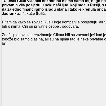
“U uvali Čikat vlasnici nekretnina nismo samo mi, nego ne
privatnih vila posjeduju neki naši ljudi koji rade u Rusiji,
da zajedno financiramo izradu plana i tako je krenula priča
Jadranku…”, kaže Šolić.
Pitam ga kako se zovu ti Rusi i koje kompanije posjeduju, ali Šo
bih o njima. Oni su privatne osobe”, odgovara.
Znači, planovi za preuzimanje Čikata bili su zacrtani još kad je
tobože bio samo glasina, ali su na njima radile neke privatne 
bi".