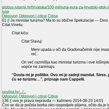
globus.jutarnji.hr/hrvatska/100-milijuna-eura-za-hrvatski-otok-s
luxe
Odgovori
Odgovori i citiraj
Citiraj
0
1
#
Ja ministar turizma? Ma to su obične špekulacije
—
Dino
Citat Vinetu:
Citat kićo:
Citat Slavuj:
Meni upada u oči da Gradonačelnik nije imao
reć.
On već razmišlja kao ministar turizma i ove lošinjs
uopće ne zanimaju.
“Dosta mi je politike. Ovo mi je zadnji mandat. Stres, pa
ću se turizmu…”, priznaje nam Cappelli.
novilist.hr/.../...
Odgovori
Odgovori i citiraj
Citiraj
13
6
#
ovo je prava nepravda
—
kalimero
2014-08-23 14:01
Čini se da je počela borba oko raspodjele plijena, očito da je 