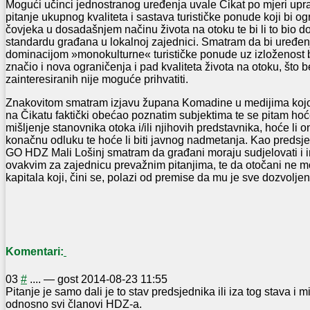
Mogući učinci jednostranog uređenja uvale Čikat po mjeri u
pitanje ukupnog kvaliteta i sastava turističke ponude koji bi 
čovjeka u dosadašnjem načinu života na otoku te bi li to bio 
standardu građana u lokalnoj zajednici. Smatram da bi uređenj
dominacijom »monokulturne« turističke ponude uz izloženost b
značio i nova ograničenja i pad kvaliteta života na otoku, što b
zainteresiranih nije moguće prihvatiti.
Znakovitom smatram izjavu župana Komadine u medijima kojo
na Čikatu faktički obećao poznatim subjektima te se pitam hoće 
mišljenje stanovnika otoka i/ili njihovih predstavnika, hoće li o
konačnu odluku te hoće li biti javnog nadmetanja. Kao predsje
GO HDZ Mali Lošinj smatram da građani moraju sudjelovati i i
ovakvim za zajednicu prevažnim pitanjima, te da otočani ne mog
kapitala koji, čini se, polazi od premise da mu je sve dozvoljen
Komentari:
0
3
#
....
—
gost
2014-08-23 11:55
Pitanje je samo dali je to stav predsjednika ili iza tog stava i mi
odnosno svi članovi HDZ-a.