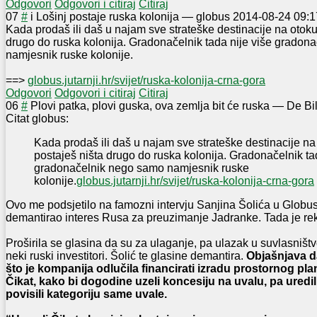
Odgovori
Odgovori i citiraj
Citiraj
0
7
#
i Lošinj postaje ruska kolonija
—
globus
2014-08-24 09:1
Kada prodaš ili daš u najam sve strateške destinacije na otok
drugo do ruska kolonija. Gradonačelnik tada nije više gradon
namjesnik ruske kolonije.
==>
globus.jutarnji.hr/svijet/ruska-kolonija-crna-gora
Odgovori
Odgovori i citiraj
Citiraj
0
6
#
Plovi patka, plovi guska, ova zemlja bit će ruska
—
De Bil
Citat globus:
Kada prodaš ili daš u najam sve strateške destinacije n
postaješ ništa drugo do ruska kolonija. Gradonačelnik ta
gradonačelnik nego samo namjesnik ruske
kolonije.
globus.jutarnji.hr/svijet/ruska-kolonija-crna-gora
Ovo me podsjetilo na famozni intervju Sanjina Šolića u Globus
demantirao interes Rusa za preuzimanje Jadranke. Tada je rek
Proširila se glasina da su za ulaganje, pa ulazak u suvlasništ
neki ruski investitori. Šolić te glasine demantira.
Objašnjava da
što je kompanija odlučila financirati izradu prostornog pl
Čikat, kako bi dogodine uzeli koncesiju na uvalu, pa uredil
povisili kategoriju same uvale.