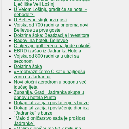
Lječilište Veli Lošinj
U Velom Lošinju gradit će se hotel –
neboder?!
U Bellevue stigli prvi gosti
Vojska od 700 radnika priprema novi
Bellevue za prve goste
Doktrina šoka: Beatizacija investitora
Radovi na hotelu Bellevue
O utjecaju golf terena na ljude i okoliš
EBRD izašao iz Jadranka Hotela
Vojska od 800 radnika u utrci sa
sezonom
Doktrina šoka
»Preobrazit ćemo Čikat u najljepšu
zonu na Jadranu«
Novi otočni aerodrom u pogonu već
idućeg ljeta
Županija, Grad i Jadranka skupa u
obnovu hotela Punta
Dokapitalizacija i povlačenje s burze
Dokapitalizacija i povlačenje dionica
"Jadranke" s burze
"Malo dioničarstvo sada je prošlost
Jadranke"
»Malim dioničarima 90,7 milijuna