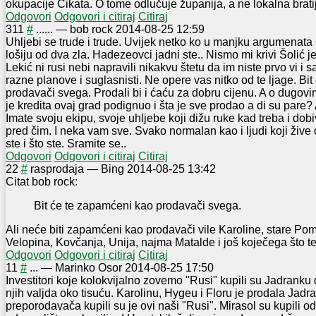
okupacije Čikata. O tome odlučuje županija, a ne lokalna brati
Odgovori
Odgovori i citiraj
Citiraj
3
11
#
......
—
bob rock
2014-08-25 12:59
Uhljebi se trude i trude. Uvijek netko ko u manjku argumenata
lošiju od dva zla. Hadezeovci jadni ste.. Nismo mi krivi Šolić je 
Lekić ni rusi nebi napravili nikakvu štetu da im niste prvo vi i 
razne planove i suglasnisti. Ne opere vas nitko od te ljage. Bi
prodavači svega. Prodali bi i ćaću za dobru cijenu. A o dugov
je kredita ovaj grad podignuo i šta je sve prodao a di su pare
Imate svoju ekipu, svoje uhljebe koji dižu ruke kad treba i dobi
pred čim. I neka vam sve. Svako normalan kao i ljudi koji žive 
ste i što ste. Sramite se..
Odgovori
Odgovori i citiraj
Citiraj
2
2
#
rasprodaja
—
Bing
2014-08-25 13:42
Citat bob rock:
Bit će te zapamćeni kao prodavači svega.
Ali neće biti zapamćeni kao prodavači vile Karoline, stare Pom
Velopina, Kovčanja, Unija, najma Matalde i još koječega što tek
Odgovori
Odgovori i citiraj
Citiraj
1
1
#
...
—
Marinko Osor
2014-08-25 17:50
Investitori koje kolokvijalno zovemo "Rusi" kupili su Jadranku 
njih valjda oko tisuću. Karolinu, Hygeu i Floru je prodala Jadr
preporodavača kupili su je ovi naši "Rusi". Mirasol su kupili o