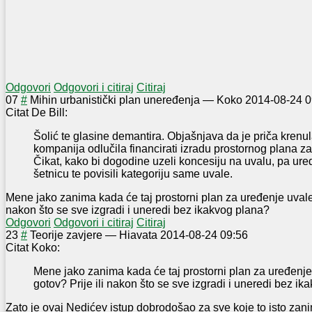
Odgovori
Odgovori i citiraj
Citiraj
0
7
#
Mihin urbanistički plan uneređenja
—
Koko
2014-08-24 0
Citat De Bill:
Šolić te glasine demantira. Objašnjava da je priča krenul
kompanija odlučila financirati izradu prostornog plana z
Čikat, kako bi dogodine uzeli koncesiju na uvalu, pa ured
šetnicu te povisili kategoriju same uvale.
Mene jako zanima kada će taj prostorni plan za uređenje uvale Č
nakon što se sve izgradi i uneredi bez ikakvog plana?
Odgovori
Odgovori i citiraj
Citiraj
2
3
#
Teorije zavjere
—
Hiavata
2014-08-24 09:56
Citat Koko:
Mene jako zanima kada će taj prostorni plan za uređenje 
gotov? Prije ili nakon što se sve izgradi i uneredi bez i
Zato je ovaj Nedićev istup dobrodošao za sve koje to isto zan