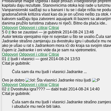
Prodavanje magle izgleda i dalje prolazi.Višegod
išnje pripre
kapitalu daju rezultate. Stanovnicima otoka koji rade u turizmu
Vanpansionski sadžaji su u banani i tu se i dalje ništa ne podu
gradonačelnik kritizira vlast kao da je on učinio nešto za otok
kakvom sadžaju tipa zatvoreni aquapark ili bazeni sa akvarijima 
danima pružilo turistima zabavu ni riječi. Bitno da plaća ide..
Odgovori
Odgovori i citiraj
Citiraj
5
0
#
tko se zaustavi
—
je gubitnik
2014-08-24 13:46
Autor teksta vjerojatno nije ni svjestan u što se uvalio.Čula sam
Jadranke strašno zamjeraju za dvostruku igru i ubuduće mu neć
ako je ušao u rat s Jadrankom mora ići do kraja sa svojim sta
čujem iz Jadranke i oni vide da je sam na vjetrometini.
Odgovori
Odgovori i citiraj
Citiraj
0
1
#
ljudi i vlasnici
—
gost
2014-08-24 13:53
Citat je gubitnik:
Čula sam da mu ljudi i vlasnici Jadranke ...
Ovo je dobro
Šta vlasnici Jadranke nisu ljudi
Odgovori
Odgovori i citiraj
Citiraj
0
2
#
Dvostruka igra????
—
dabl trabl
2014-08-24 14:40
Citat je gubitnik:
Čula sam da mu ljudi i vlasnici Jadranke strašno zamjera
i ubuduće mu neće biti lako.