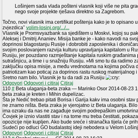
Lošinjem sada vlada pošteni vlasnik koji više ne pita gr
nego svoje projekte rješava direktno sa Zagrebom.
Točno, novi vlasnik ima certifikat poštenja kako je to opisano 
zvjezdica"
volim-losinj.org/.../...
Vlasnik je Promsvyazbank sa sjedištem u Moskvi, kojoj su pak 
Aleksej i Dmitrij Ananiev. Misija banke je - kako navodi na svoj
doprinosi blagostanju Rusije i dobrobiti zaposlenika i dioničara
svojim poslovanjem razvija kulturu upravljanja kapitalom u Rusi
Rusiju, jer pouzdano razmještanje kapitala ruskim građanima 
sutrašnjicu, a time i u snažniju Rusiju. »Mi smo tu da radimo z
zaključku opisa misije, a među vrednotama na kojima počiva d
patriotizam kao poticaj za doprinos rastu ruskog materijalnog 
Sretno nam bilo. Vlasnik je tu da radi za Rusiju
Odgovori
Odgovori i citiraj
Citiraj
1
10
#
Beta ulaganja-beta zraka
—
Marinko Osor
2014-08-23 1
beta zraka je kreten i Mihin dupelizac.
Šta je Nedić trebao pitati Borisa i Garija kakv ima osobni stav
ne znamo ništa. Beta zraka je vjerojatno iz Beta ulaganja. Bilo
ima ozraku da nas ne zagađuje svojim podrepaškim umotvrin
Čovjek je iznio vlastiti stav i na tome mu treba čestitati, pokaz
opozicije nije kupljen. Ako bude sreće i stranačka tijela će pri
Sudeći po odluci GO budalastoj ideji nebodera u Velom Lošinju
Odgovori
Odgovori i citiraj
Citiraj