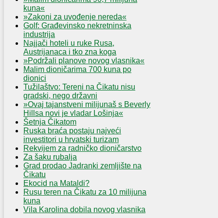
kuna«
»Zakoni za uvođenje nereda«
Golf: Građevinsko nekretninska
industrija
Najjači hoteli u ruke Rusa,
Austrijanaca i tko zna koga
»Podržali planove novog vlasnika«
Malim dioničarima 700 kuna po
dionici
Tužilaštvo: Tereni na Čikatu nisu
gradski, nego državni
»Ovaj tajanstveni milijunaš s Beverly
Hillsa novi je vladar Lošinja«
Šetnja Čikatom
Ruska braća postaju najveći
investitori u hrvatski turizam
Rekvijem za radničko dioničarstvo
Za šaku rubalja
Grad prodao Jadranki zemljište na
Čikatu
Ekocid na Mataldi?
Rusu teren na Čikatu za 10 milijuna
kuna
Vila Karolina dobila novog vlasnika